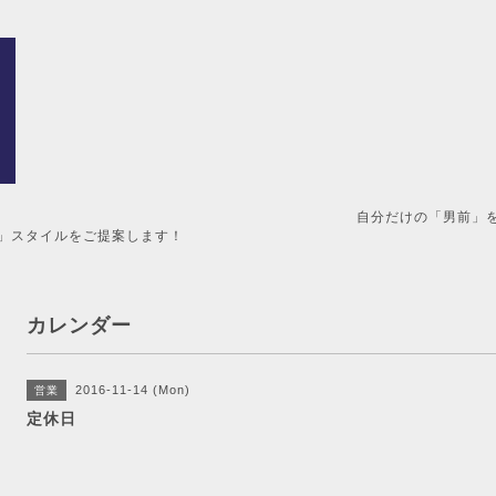
男前」を造るメンズ美容室。 
」スタイルをご提案します！
カレンダー
2016-11-14 (Mon)
営業
定休日