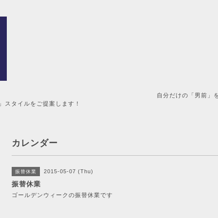
男前」を造るメンズ美容室。 
」スタイルをご提案します！
カレンダー
2015-05-07 (Thu)
振替休業
振替休業
ゴールデンウィークの振替休業です