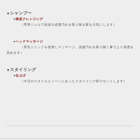
シャンプー
★
●
頭皮クレンジング
（専用ジェルで頭皮の皮脂汚れを取り除き髪を元気にします）
●
ヘッドマッサージ
（育毛トニックを使用しマッサージ。皮脂汚れを取り除く事でより浸透を
高めます）
スタイリング
★
●
仕上げ
（今日のスタイルとシーンにあったスタイリング剤でセットします）