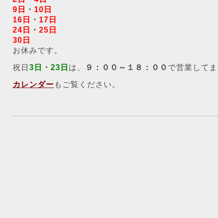
9日
・
10日
16日
・
17日
24日
・
25日
30日
お休みです。
祝日
3日
・
23日
は、
９：００～１８：００
で営業してま
カレンダー
もご覧ください。